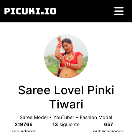
Saree Lovel Pinki
Tiwari
Saree Model • YouTuber • Fashion Model
219765
13
siguiente
657
seguidores
publicaciones