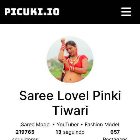
Saree Lovel Pinki
Tiwari
Saree Model • YouTuber • Fashion Model
219765
13
seguindo
657
seguidores
Postagens