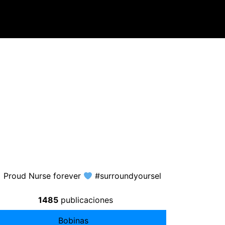
 Proud Nurse forever
#surroundyoursel
1485
publicaciones
Bobinas