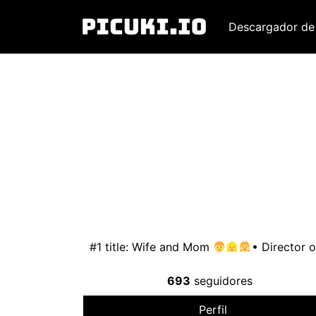
Descargador de
#1
title
:
Wife and Mom
• Director 
693
seguidores
Perfil