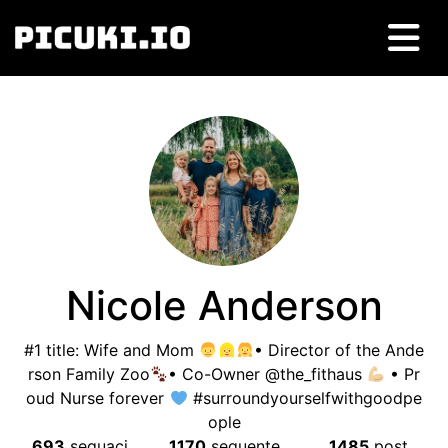
Nicole Anderson
#1
title
:
Wife and Mom
• Director of the Ande
rson Family Zoo
• Co-Owner @the_fithaus
• Pr
oud Nurse forever
#surroundyourselfwithgoodpe
ople
693
seguaci
1170
seguente
1485
post