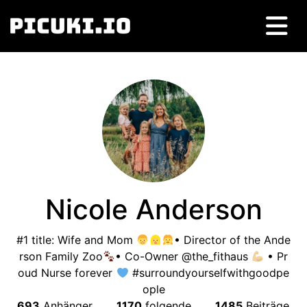
Nicole Anderson
#1
title
:
Wife and Mom
• Director of the Ande
rson Family Zoo
• Co-Owner @the_fithaus
• Pr
oud Nurse forever
#surroundyourselfwithgoodpe
ople
693
Anhänger
1170
folgende
1485
Beiträge