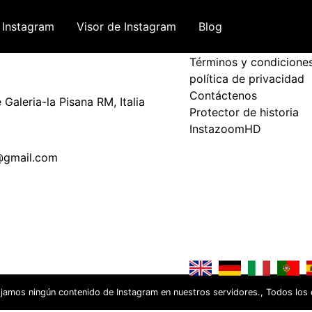
 Instagram
Visor de Instagram
Blog
Términos y política
Términos y condicione
política de privacidad
Contáctenos
Galeria-la Pisana RM, Italia
Protector de historia
InstazoomHD
@gmail.com
ojamos ningún contenido de Instagram en nuestros servidores., Todos los