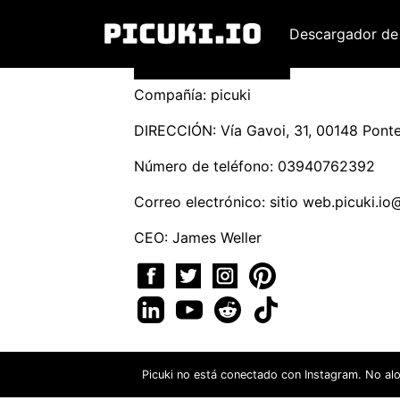
Descargador de
Compañía: picuki
DIRECCIÓN: Vía Gavoi, 31, 00148 Ponte 
Número de teléfono: 03940762392
Correo electrónico: sitio
web.picuki.io
CEO: James Weller
Picuki no está conectado con Instagram. No al