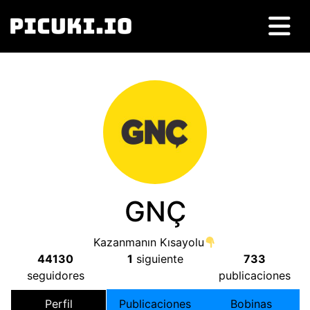
GNÇ
Kazanmanın Kısayolu
44130
1
siguiente
733
seguidores
publicaciones
Perfil
Publicaciones
Bobinas