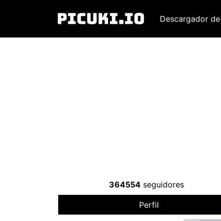
Descargador de
364554
seguidores
Perfil