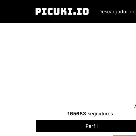
Descargador de
165683
seguidores
Perfil