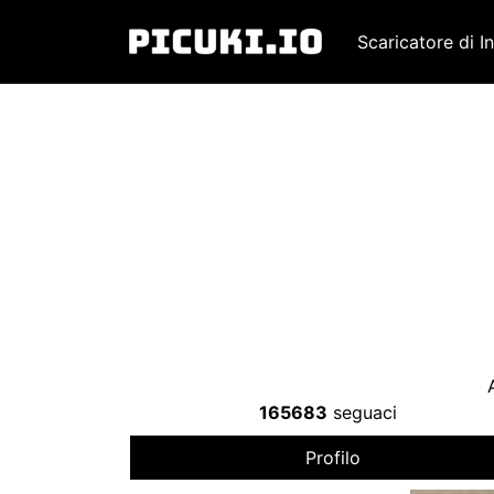
Scaricatore di I
165683
seguaci
Profilo