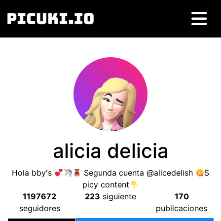
alicia delicia
Hola bby's
Segunda cuenta @alicedelish
S
рiсу соntеnt
1197672
223
siguiente
170
seguidores
publicaciones