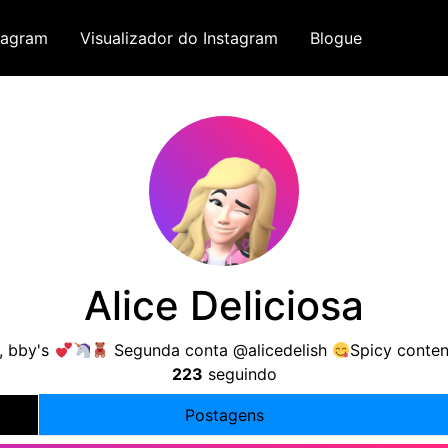
tagram
Visualizador do Instagram
Blogue
Alice Deliciosa
, bby's
Segunda conta @alicedelish
Sрiсу соntеn
223
seguindo
Postagens