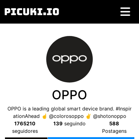
OPPO
OPPO is a leading global smart device brand
. #
Inspir
ationAhead ☝️ @colorosoppo ✌️ @shotonoppo
1765210
139
seguindo
588
seguidores
Postagens