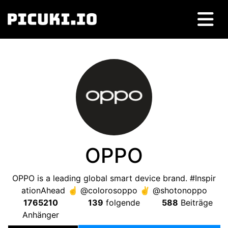
OPPO
OPPO is a leading global smart device brand
. #
Inspir
ationAhead ☝️ @colorosoppo ✌️ @shotonoppo
1765210
139
folgende
588
Beiträge
Anhänger