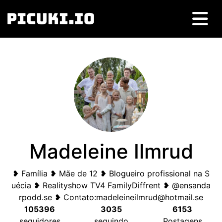
Madeleine Ilmrud
❥ Família ❥ Mãe de 12 ❥ Blogueiro profissional na S
uécia ❥ Realityshow TV4 FamilyDiffrent ❥ @ensanda
rpodd.se ❥ Contato:
madeleineilmrud@hotmail.se
105396
3035
6153
seguidores
seguindo
Postagens