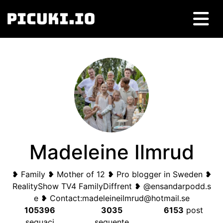
Madeleine Ilmrud
❥ Family ❥ Mother of
12
❥ Pro blogger in Sweden ❥
RealityShow TV4 FamilyDiffrent ❥ @ensandarpodd.s
e ❥ Contact
:
madeleineilmrud@hotmail.se
105396
3035
6153
post
seguaci
seguente