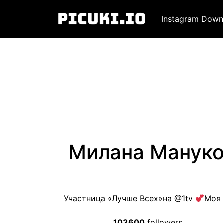
Instagram Down
Милана Мануко
Участница «Лучше Всех»на @1tv
Моя 
103600
followers