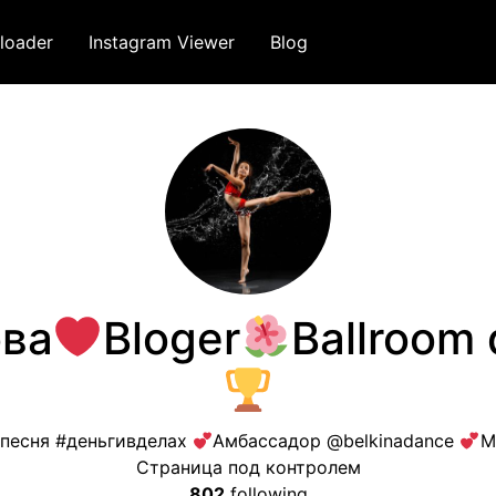
loader
Instagram Viewer
Blog
ва
Bloger
Ballroom
песня #деньгивделах
Амбассадор @belkinadance
М
Страница под контролем
802
following