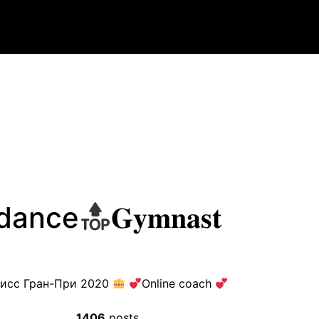
 dance
𝐆𝐲𝐦𝐧𝐚𝐬𝐭
исс Гран-При 2020
Online coach
1406
posts