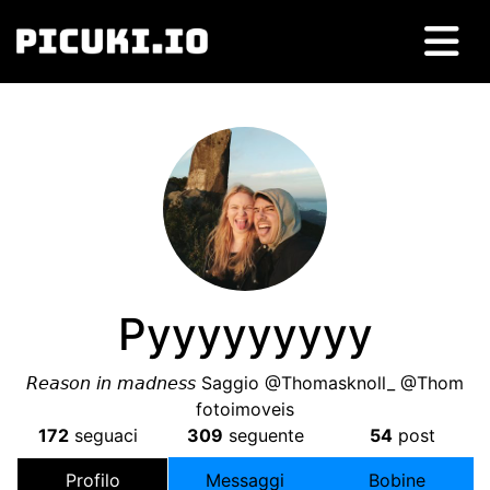
Pyyyyyyyyy
𝘙𝘦𝘢𝘴𝘰𝘯 𝘪𝘯 𝘮𝘢𝘥𝘯𝘦𝘴𝘴 Saggio @Thomasknoll_ @Thom
fotoimoveis
172
seguaci
309
seguente
54
post
Profilo
Messaggi
Bobine