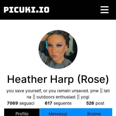
Heather Harp
(
Rose
)
you save yourself
,
or you remain unsaved
.
pnw
||
lati
na
||
outdoors enthusiast
||
yogi
7069
seguaci
617
seguente
526
post
Profilo
Messaggi
Bobine