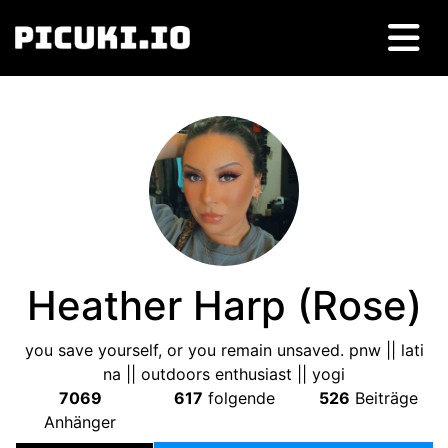
Heather Harp
(
Rose
)
you save yourself
,
or you remain unsaved
.
pnw
||
lati
na
||
outdoors enthusiast
||
yogi
7069
617
folgende
526
Beiträge
Anhänger