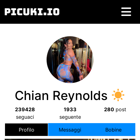
Chian Reynolds
239428
1933
280
post
seguaci
seguente
Profilo
Messaggi
Bobine