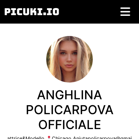
ANGHLINA
POLICARPOVA
OFFICIALE
attrice&Modello
Chicago
Aniutapolicarpova@gmai