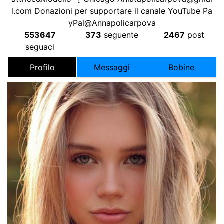
l.com
Donazioni per supportare il canale YouTube Pa
yPal@Annapolicarpova
553647
373
seguente
2467
post
seguaci
Profilo
Messaggi
Bobine