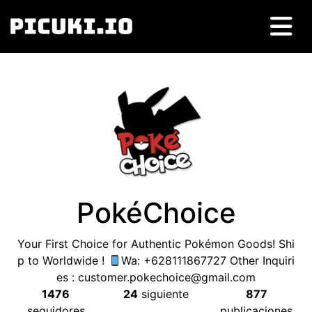
PokéChoice
Your First Choice for Authentic Pokémon Goods
!
Shi
p to Worldwide
!
Wa
: +628111867727
Other Inquiri
es
:
customer.pokechoice@gmail.com
1476
24
siguiente
877
seguidores
publicaciones