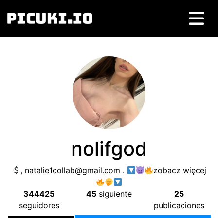
nolifgod
,
natalie1collab@gmail.com
.
zobacz więcej
344425
45
siguiente
25
seguidores
publicaciones