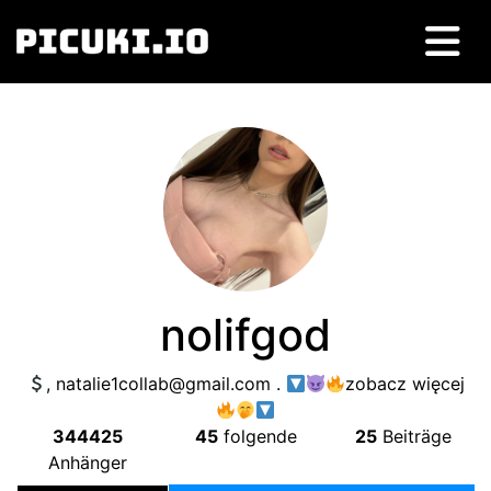
nolifgod
,
natalie1collab@gmail.com
.
zobacz więcej
344425
45
folgende
25
Beiträge
Anhänger