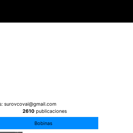
s:
surovcovai@gmail.com
2610
publicaciones
Bobinas