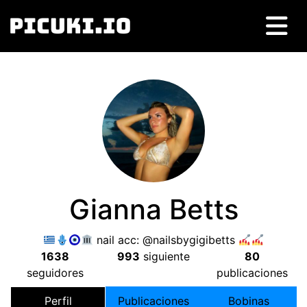
Gianna Betts
nail acc
:
@nailsbygigibetts
1638
993
siguiente
80
seguidores
publicaciones
Perfil
Publicaciones
Bobinas