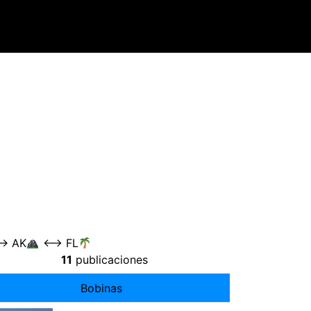
--
>
AK
<-->
FL
11
publicaciones
Bobinas