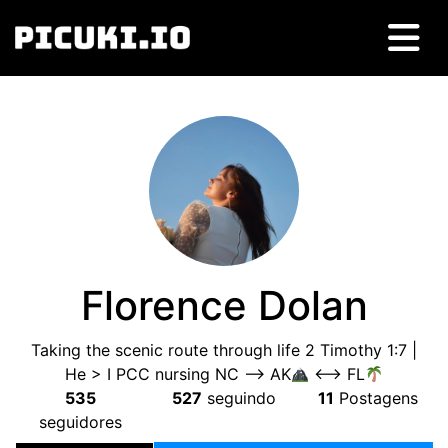
Florence Dolan
Taking the scenic route through life
2
Timothy
1:7 |
He
>
I PCC nursing NC --
>
AK
<-->
FL
535
527
seguindo
11
Postagens
seguidores