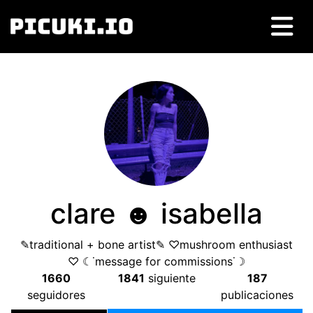
clare ☻︎ isabella
✎traditional
+
bone artist✎ ♡mushroom enthusiast
♡ ☾˙message for commissions˙☽
1660
1841
siguiente
187
seguidores
publicaciones