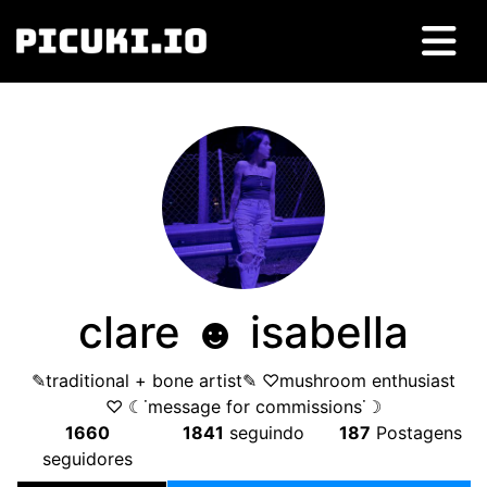
clare ☻︎ isabella
✎traditional
+
bone artist✎ ♡mushroom enthusiast
♡ ☾˙message for commissions˙☽
1660
1841
seguindo
187
Postagens
seguidores