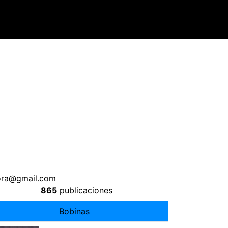
rora@gmail.com
865
publicaciones
Bobinas