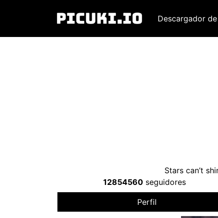
Descargador de
Stars can’t sh
12854560
seguidores
Perfil