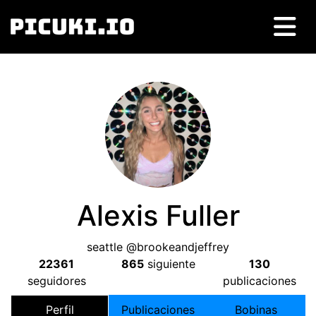
Alexis Fuller
seattle @brookeandjeffrey
22361
865
siguiente
130
seguidores
publicaciones
Perfil
Publicaciones
Bobinas