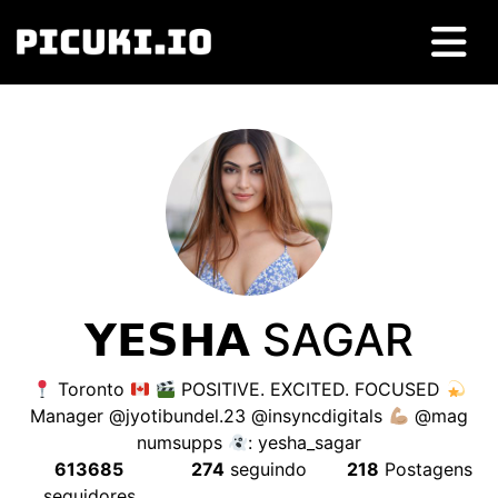
𝗬𝗘𝗦𝗛𝗔 SAGAR
Toronto
POSITIVE
.
EXCITED
.
FOCUSED
Manager @jyotibundel.23 @insyncdigitals
@mag
numsupps
:
yesha_sagar
613685
274
seguindo
218
Postagens
seguidores