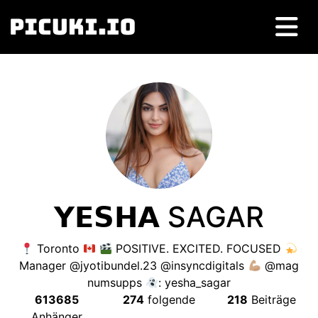
𝗬𝗘𝗦𝗛𝗔 SAGAR
Toronto
POSITIVE
.
EXCITED
.
FOCUSED
Manager @jyotibundel.23 @insyncdigitals
@mag
numsupps
:
yesha_sagar
613685
274
folgende
218
Beiträge
Anhänger