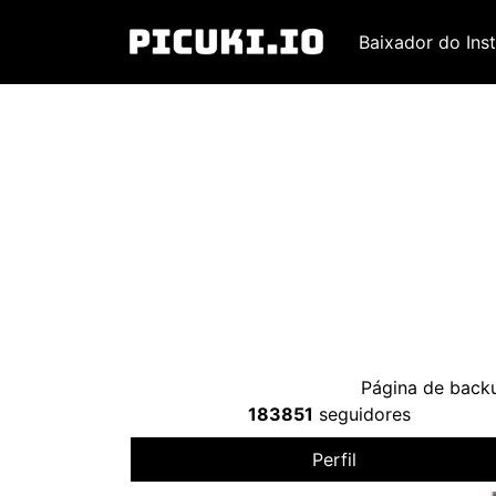
Baixador do Ins
Página de backu
183851
seguidores
Perfil