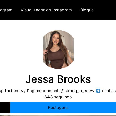
tagram
Visualizador do Instagram
Blogue
Jessa Brooks
p fortncurvy Página principal: @strong_n_curvy
minhas
643
seguindo
Postagens