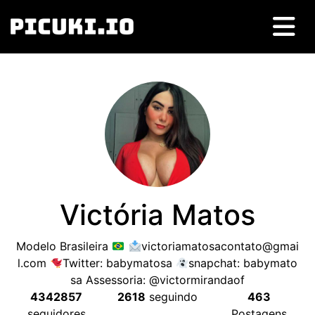
Victória Matos
Modelo Brasileira
victoriamatosacontato@gmai
l.com
Twitter: babymatosa
snapchat: babymato
sa Assessoria: @victormirandaof
4342857
2618
seguindo
463
seguidores
Postagens