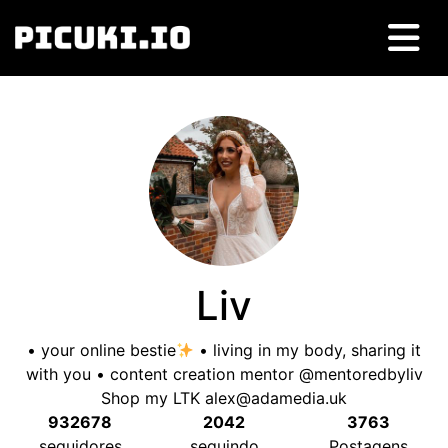
Liv
• your online bestie
• living in my body
,
sharing it
with you • content creation mentor @mentoredbyliv
Shop my LTK
alex@adamedia.uk
932678
2042
3763
seguidores
seguindo
Postagens