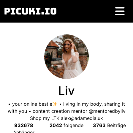
Liv
• your online bestie
• living in my body
,
sharing it
with you • content creation mentor @mentoredbyliv
Shop my LTK
alex@adamedia.uk
932678
2042
folgende
3763
Beiträge
Anhänger