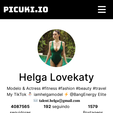
Helga Lovekaty
Modelo &
Actress #fitness #fashion #beauty #travel
My TikTok
iamhelgamodel
@BangEnergy Elite
𝐭𝐚𝐥𝐞𝐧𝐭.𝐡𝐞𝐥𝐠𝐚@𝐠𝐦𝐚𝐢𝐥.𝐜𝐨𝐦
4087565
192
seguindo
1579
seguidores
Postagens