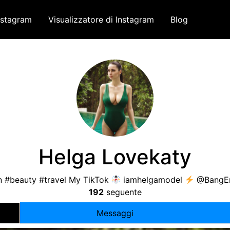
nstagram
Visualizzatore di Instagram
Blog
Helga Lovekaty
on #beauty #travel My TikTok
iamhelgamodel
@BangEn
192
seguente
Messaggi