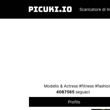
Scaricatore di I
Modello &
Actress #fitness #fashi
4087565
seguaci
Profilo