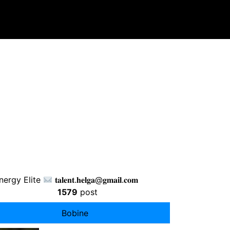
ergy Elite
𝐭𝐚𝐥𝐞𝐧𝐭.𝐡𝐞𝐥𝐠𝐚@𝐠𝐦𝐚𝐢𝐥.𝐜𝐨𝐦
1579
post
Bobine