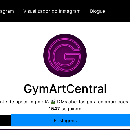
tagram
Visualizador do Instagram
Blogue
GymArtCentral
ente de upscaling de IA
DMs abertas para colaborações
1547
seguindo
Postagens