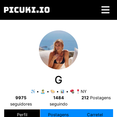
G
• 🏝 •
•
•
NY
9975
1484
212
Postagens
seguidores
seguindo
Perfil
Postagens
Carretel