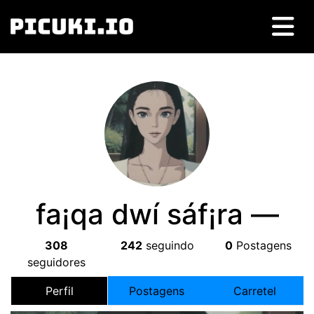
fa¡qa dwí sáf¡ra —
308
242
seguindo
0
Postagens
seguidores
Perfil
Postagens
Carretel