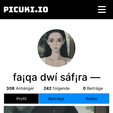
fa¡qa dwí sáf¡ra —
308
Anhänger
242
folgende
0
Beiträge
Profil
Beiträge
Rollen