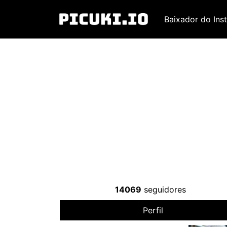
Baixador do Ins
14069
seguidores
Perfil