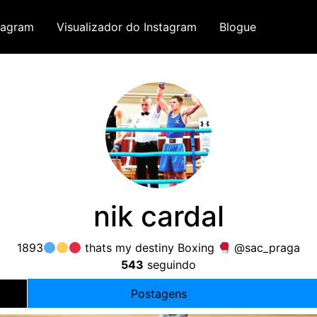
tagram
Visualizador do Instagram
Blogue
nik cardal
1893
thats my destiny Boxing
@sac_praga
543
seguindo
Postagens