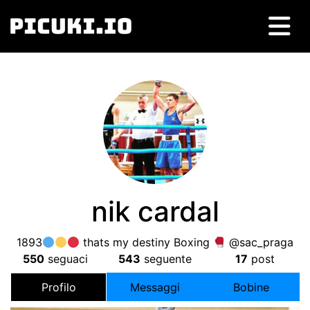
nik cardal
1893
thats my destiny Boxing
@sac_praga
550
seguaci
543
seguente
17
post
Profilo
Messaggi
Bobine