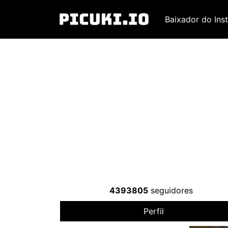
Baixador do Ins
4393805
seguidores
Perfil