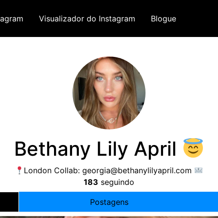
tagram
Visualizador do Instagram
Blogue
Bethany Lily April
London Collab
:
georgia@bethanylilyapril.com
183
seguindo
Postagens