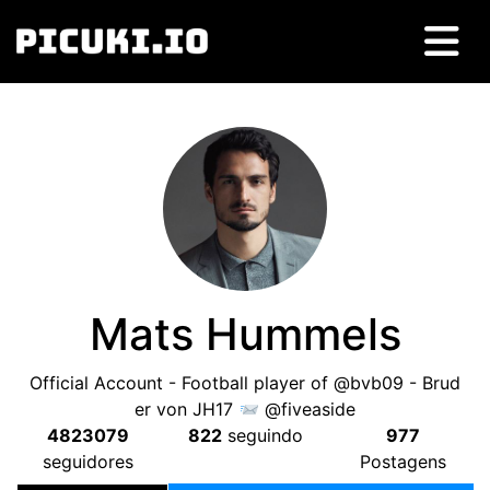
Mats Hummels
Official Account
-
Football player of @bvb09
-
Brud
er von JH17
@fiveaside
4823079
822
seguindo
977
seguidores
Postagens